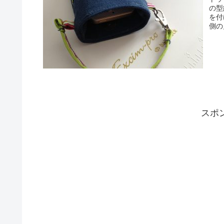
の型
を付
側の
スポ