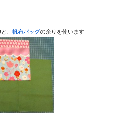
地と、
帆布バッグ
の余りを使います。