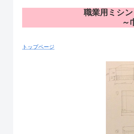
職業用ミシン
～
トップページ