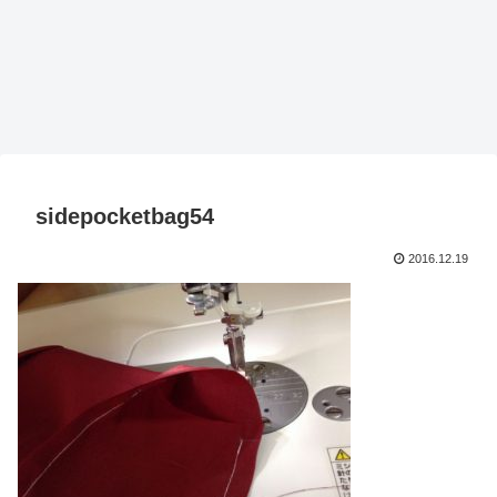
sidepocketbag54
2016.12.19