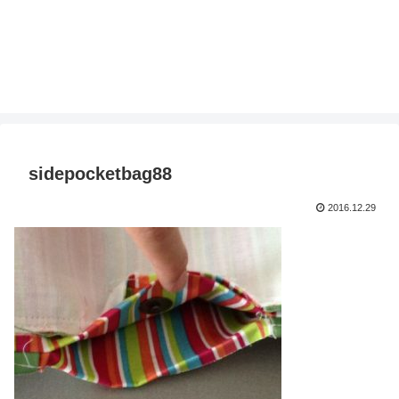
sidepocketbag88
2016.12.29