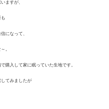
思いますが、
所も
自信になって、
な～。
舗で購入して家に眠っていた生地です。
索してみましたが