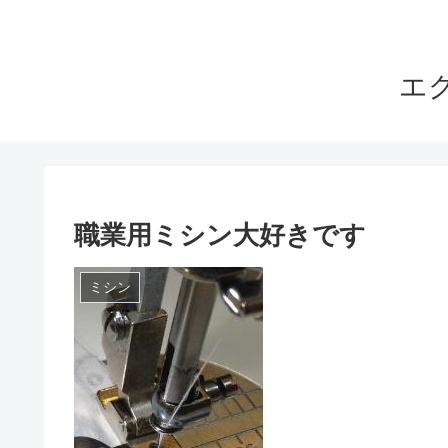
エ
職業用ミシン大好きです
ミシン